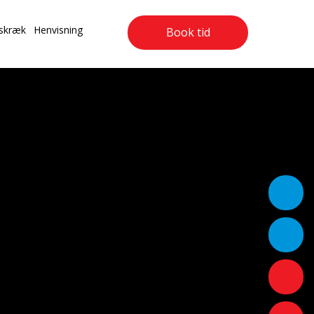
skræk
Henvisning
Book tid