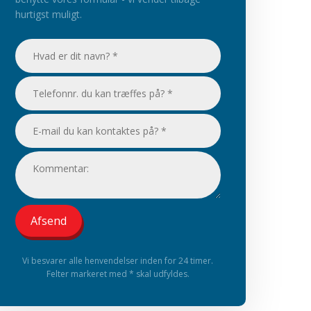
hurtigst muligt.
Vi besvarer alle henvendelser inden for 24 timer.
Felter markeret med * skal udfyldes.​