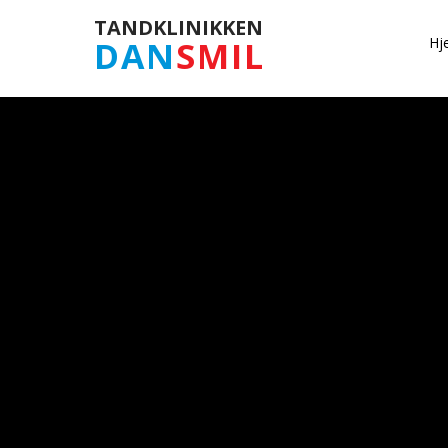
​TANDKLINIKKEN
Hj
DAN
SMIL
Velkommen til DanSmil​
PRISER