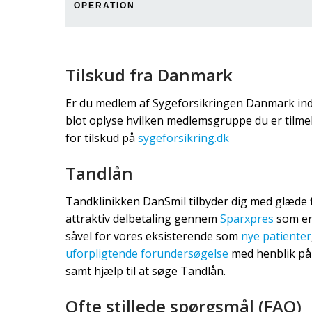
OPERATION
Tilskud fra Danmark
Er du medlem af Sygeforsikringen Danmark indbe
blot oplyse hvilken medlemsgruppe du er tilmel
for tilskud på
sygeforsikring.dk
Tandlån
Tandklinikken DanSmil tilbyder dig med glæde
attraktiv delbetaling gennem
Sparxp​
res
som er 
såvel for vores eksisterende som
ny​
e patienter
uforpligtende forundersøgelse
med henblik på
samt hjælp til at søge Tandlån.
Ofte stillede spørgsmål (FAQ)