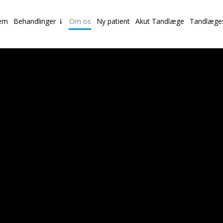
em
Behandlinger ⇂
Om os
Ny patient
Akut Tandlæge
Tandlæge