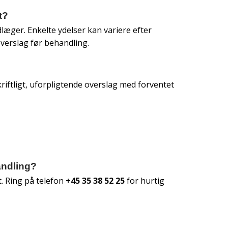
t?
æger. Enkelte ydelser kan variere efter
overslag før behandling.
kriftligt, uforpligtende overslag med forventet
andling?
t. Ring på telefon
+45 35 38 52 25
for hurtig