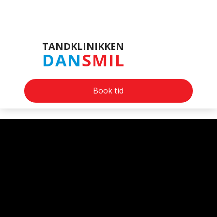
​TANDKLINIKKEN
DAN
SMIL
Book tid
Velkommen til DanSmil​
​BEHANDLINGER