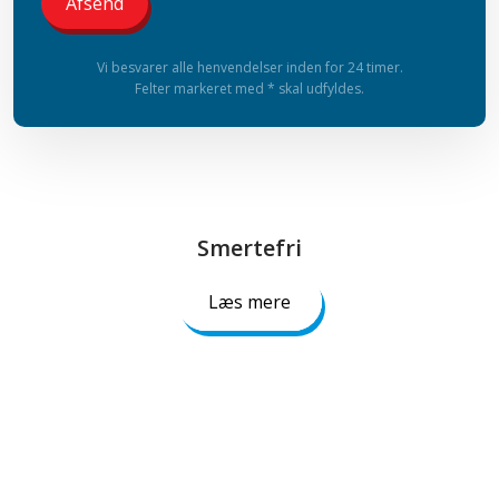
Vi besvarer alle henvendelser inden for 24 timer.
Felter markeret med * skal udfyldes.​
Smertefri​​
Læs mere