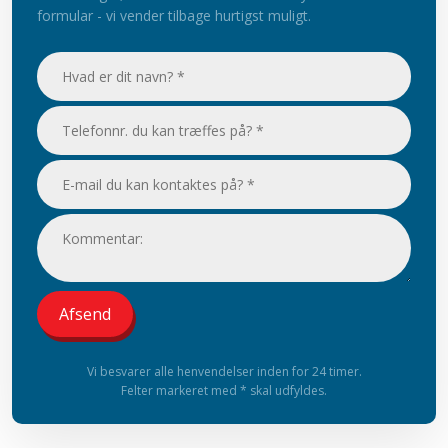
formular - vi vender tilbage hurtigst muligt.
Vi besvarer alle henvendelser inden for 24 timer.
Felter markeret med * skal udfyldes.​