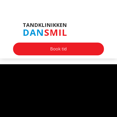
​TANDKLINIKKEN
DAN
SMIL
Book tid
Velkommen til DanSmil​
INVISALIGN