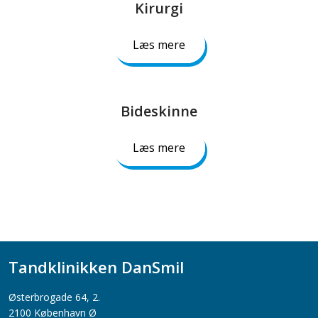
Kirurgi​
Læs mere
Bideskinne​
Læs mere
Tandklinikken DanSmil
​Østerbrogade 64, 2.
2100 København Ø